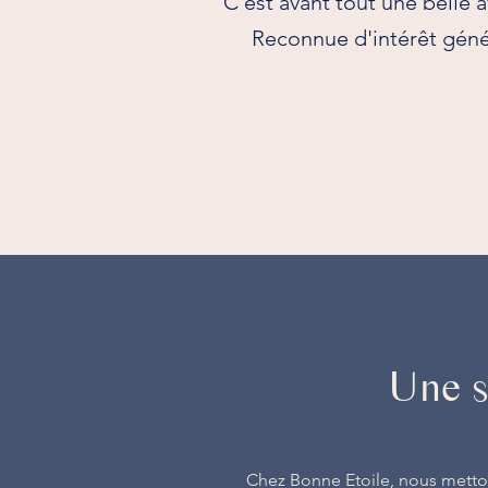
C’est avant tout une belle 
Reconnue d'intérêt génér
Une s
Chez Bonne Etoile, nous metton