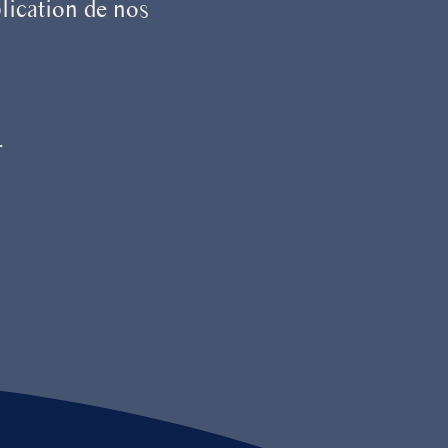
lication de nos
.