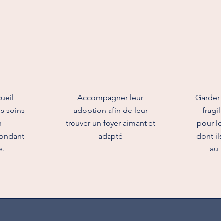
ueil
Accompagner leur
Garder 
s soins
adoption afin de leur
fragi
n
trouver un foyer aimant et
pour le
ondant
adapté
dont il
s.
au 