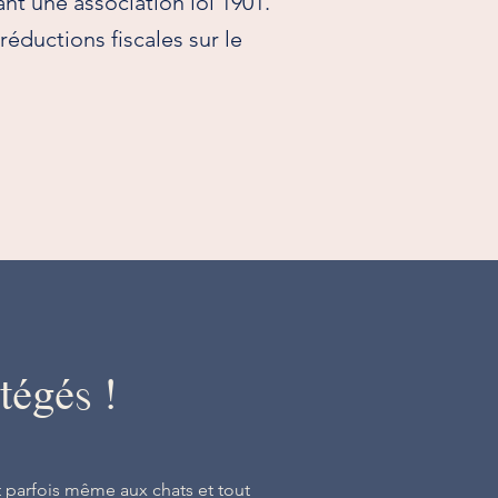
nt une association loi 1901.
éductions fiscales sur le
tégés !
 parfois même aux chats et tout