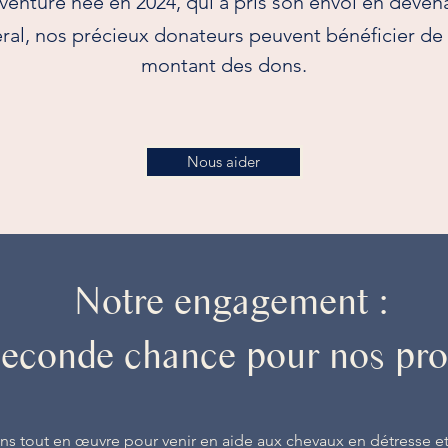
aventure née en 2024, qui a pris son envol en devena
al, nos précieux donateurs peuvent bénéficier de r
montant des dons.
Nous aider
Notre engagement :
econde chance pour nos pro
s tout en œuvre pour venir en aide aux chevaux en détresse et